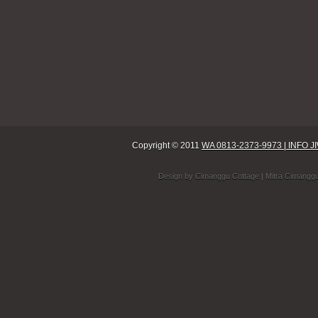
Copyright © 2011
WA 0813-2373-9973 | INF
Design by
Cimanggu Cottage
| Mitra Cimangg