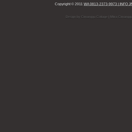
Copyright © 2011
WA 0813-2373-9973 | INF
Design by
Cimanggu Cottage
| Mitra Cimangg