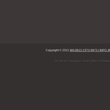
Copyright © 2011
WA 0813-2373-9973 | INF
Design by
Cimanggu Cottage
| Mitra Cimangg