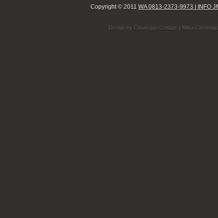
Copyright © 2011
WA 0813-2373-9973 | INF
Design by
Cimanggu Cottage
| Mitra Cimangg