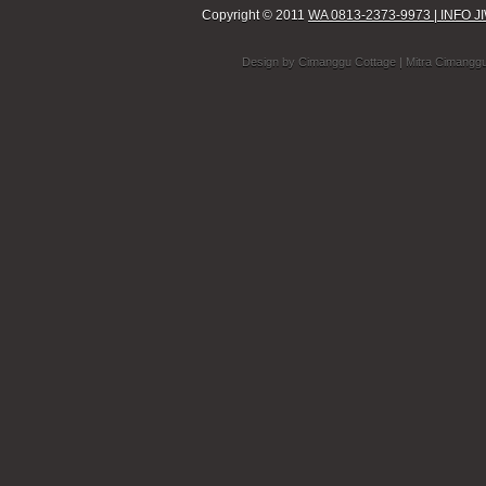
Copyright © 2011
WA 0813-2373-9973 | INF
Design by
Cimanggu Cottage
| Mitra Cimangg