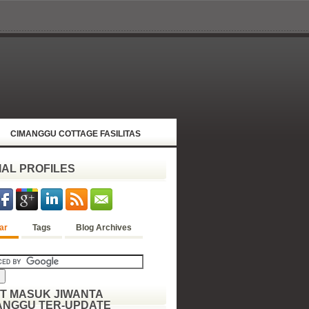
CIMANGGU COTTAGE FASILITAS
IAL PROFILES
ar
Tags
Blog Archives
ET MASUK JIWANTA
ANGGU TER-UPDATE