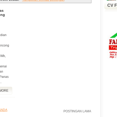
CV 
as
ong
dian
ancong
.Wb,
genai
dan
 Panas
..
MORE
ANDA
POSTINGAN LAMA