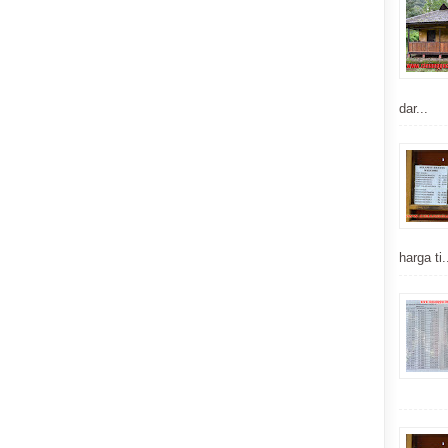
dar...
harga ti.