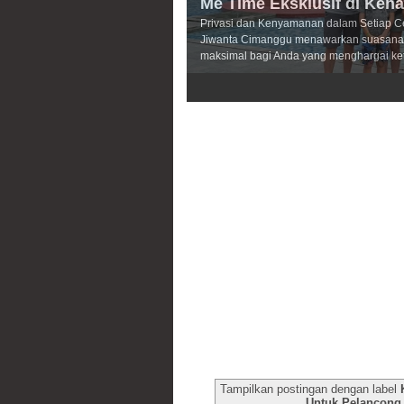
Me Time Eksklusif di Keh
Privasi dan Kenyamanan dalam Setiap C
Jiwanta Cimanggu menawarkan suasana 
maksimal bagi Anda yang menghargai ke
3
4
5
Tampilkan postingan dengan label
Untuk Pelancong