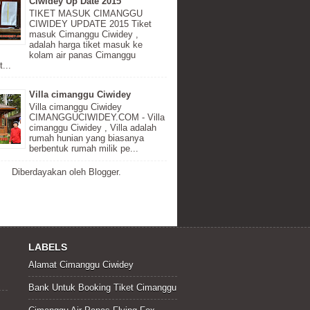
Ciwidey Up Date 2015
TIKET MASUK CIMANGGU
CIWIDEY UPDATE 2015 Tiket
masuk Cimanggu Ciwidey ,
adalah harga tiket masuk ke
kolam air panas Cimanggu
...
Villa cimanggu Ciwidey
Villa cimanggu Ciwidey
CIMANGGUCIWIDEY.COM - Villa
cimanggu Ciwidey , Villa adalah
rumah hunian yang biasanya
berbentuk rumah milik pe...
Diberdayakan oleh
Blogger
.
LABELS
Alamat Cimanggu Ciwidey
Bank Untuk Booking Tiket Cimanggu