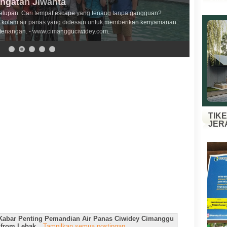
angatan Jiwanta
elupan. Cari tempat escape yang tenang tanpa gangguan?
kolam air panas yang didesain untuk memberikan kenyamanan
tenangan. - www.cimangguciwidey.com.
TIK
JER
Kabar Penting Pemandian Air Panas Ciwidey Cimanggu
 from Lebak
.
Tampilkan semua postingan