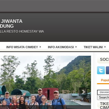
O JIWANTA
NDUNG
ILLA RESTO HOMESTAY WA
»
»
»
INFO WISATA CIWIDEY
INFO AKOMODASI
TIKET WALINI
SOC
Popul
TIK
CIM