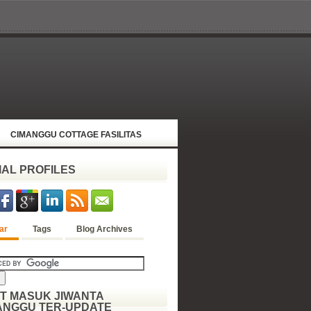
CIMANGGU COTTAGE FASILITAS
IAL PROFILES
ar
Tags
Blog Archives
ET MASUK JIWANTA
ANGGU TER-UPDATE