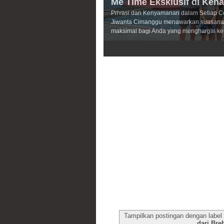
Me Time Eksklusif di Keh
Privasi dan Kenyamanan dalam Setiap C
Jiwanta Cimanggu menawarkan suasana 
maksimal bagi Anda yang menghargai ke
3
4
5
Tampilkan postingan dengan label
dari Bre