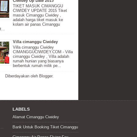
Ciwidey Up Date 2015
TIKET MASUK CIMANGGU
CIWIDEY UPDATE 2015 Tiket
masuk Cimanggu Ciwidey ,
adalah harga tiket masuk ke
kolam air panas Cimanggu
...
Villa cimanggu Ciwidey
Villa cimanggu Ciwidey
CIMANGGUCIWIDEY.COM - Villa
cimanggu Ciwidey , Villa adalah
rumah hunian yang biasanya
berbentuk rumah milik pe...
Diberdayakan oleh
Blogger
.
LABELS
Alamat Cimanggu Ciwidey
Bank Untuk Booking Tiket Cimanggu