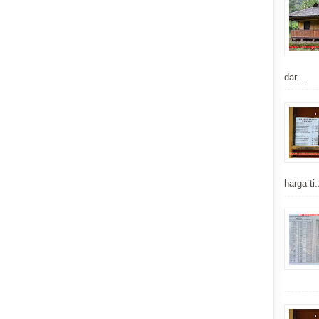
dar...
harga ti.