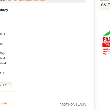
CV 
widey
ntuk
lam
.Wb,
e di
objek
tuk
MORE
ANDA
POSTINGAN LAMA