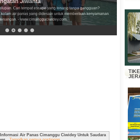
angatan Jiwanta
elupan. Cari tempat escape yang tenang tanpa gangguan?
kolam air panas yang didesain untuk memberikan kenyamanan
tenangan. - www.cimangguciwidey.com.
TIK
JER
Informasi Air Panas Cimanggu Ciwidey Untuk Saudara
bes
.
Tampilkan semua postingan