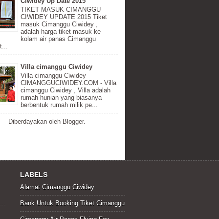
Ciwidey Up Date 2015
TIKET MASUK CIMANGGU
CIWIDEY UPDATE 2015 Tiket
masuk Cimanggu Ciwidey ,
adalah harga tiket masuk ke
kolam air panas Cimanggu
...
Villa cimanggu Ciwidey
Villa cimanggu Ciwidey
CIMANGGUCIWIDEY.COM - Villa
cimanggu Ciwidey , Villa adalah
rumah hunian yang biasanya
berbentuk rumah milik pe...
Diberdayakan oleh
Blogger
.
LABELS
Alamat Cimanggu Ciwidey
Bank Untuk Booking Tiket Cimanggu