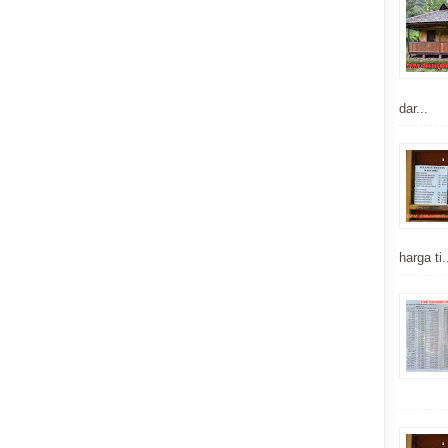
dar...
harga ti.