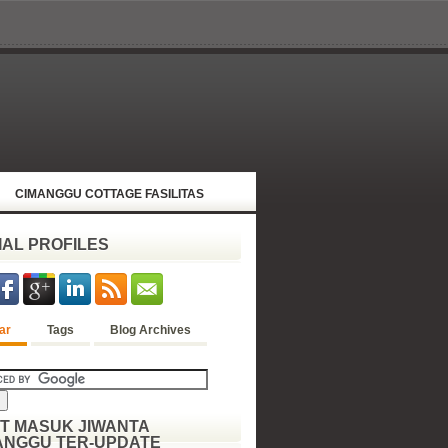
CIMANGGU COTTAGE FASILITAS
IAL PROFILES
ar
Tags
Blog Archives
ET MASUK JIWANTA
ANGGU TER-UPDATE