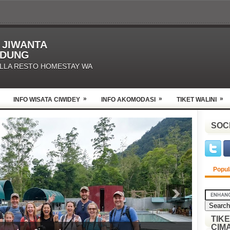
O JIWANTA
NDUNG
ILLA RESTO HOMESTAY WA
»
»
»
INFO WISATA CIWIDEY
INFO AKOMODASI
TIKET WALINI
SOC
Popul
TIK
CIM