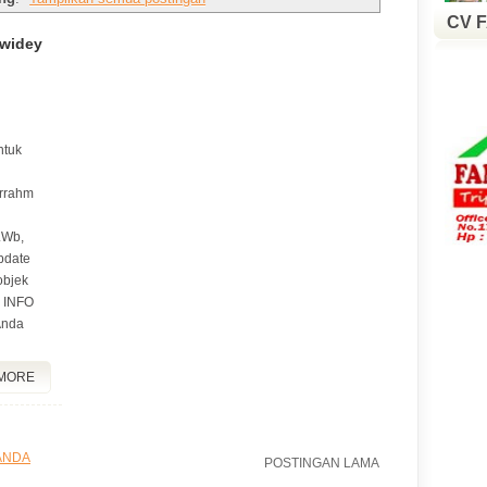
CV 
iwidey
ntuk
irrahm
.Wb,
pdate
objek
u INFO
Anda
MORE
ANDA
POSTINGAN LAMA