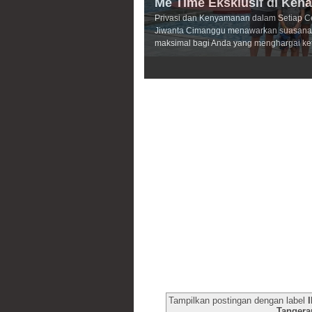
Me Time Eksklusif di Keh
Privasi dan Kenyamanan dalam Setiap C
Jiwanta Cimanggu menawarkan suasana 
maksimal bagi Anda yang menghargai ke
3
4
5
Tampilkan postingan dengan label
Tangera