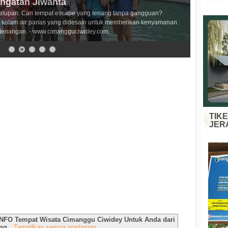
angatan Jiwanta
elupan. Cari tempat escape yang tenang tanpa gangguan?
kolam air panas yang didesain untuk memberikan kenyamanan
tenangan. - www.cimangguciwidey.com.
TIK
JER
INFO Tempat Wisata Cimanggu Ciwidey Untuk Anda dari
ng
.
Tampilkan semua postingan