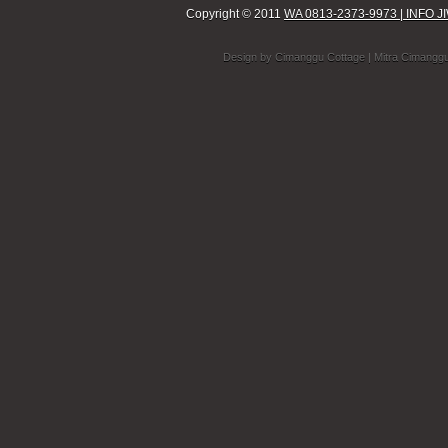
Copyright © 2011
WA 0813-2373-9973 | INF
Design by
Cimanggu Cottage
| Mitra Cimangg